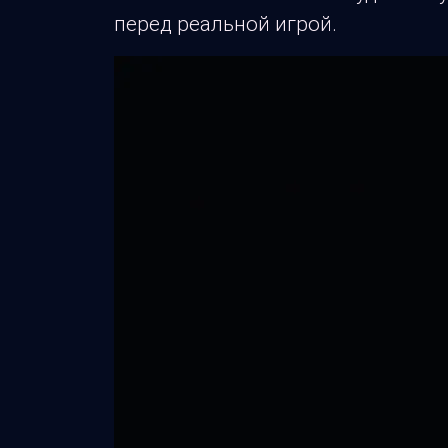
перед реальной игрой.