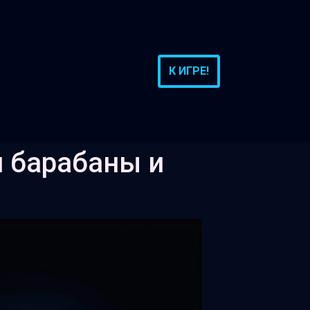
К ИГРЕ!
 барабаны и