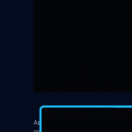
Полное погружени
Автоматы в Champion – это н
эпические саундтреки, плавная