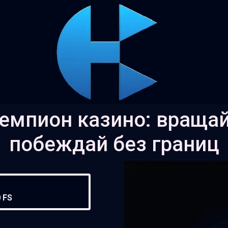
емпион казино: вращай
побеждай без границ
 FS